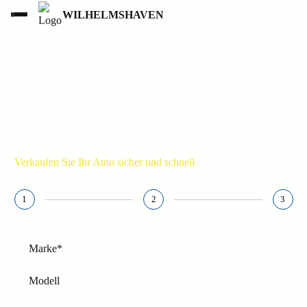
WILHELMSHAVEN
UNFALLWAGEN ANKAUF
WILHELMSHAVEN
015236853777
Verkaufen Sie Ihr Auto sicher und schnell
1
2
3
Marke*
Modell