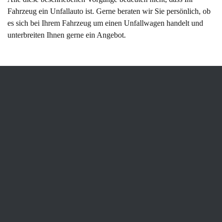
Fahrzeug ein Unfallauto ist. Gerne beraten wir Sie persönlich, ob
es sich bei Ihrem Fahrzeug um einen Unfallwagen handelt und
unterbreiten Ihnen gerne ein Angebot.
Neuwagen verkaufen: Wer zahlt
mir den höchsten Preis?
Es gibt viele Gründe dafür, warum Besitzer ihren Neuwagen
wieder verkaufen wollen. Vielleicht hat sich kurz nach dem Kauf
Nachwuchs angekündigt und der neu gekaufte Wagen ist auf
einmal zu klein geworden? Vielleicht haben Sie aber auch ein
anderes Fahrzeug entdeckt, das Ihnen noch mehr Freude bereiten
würde oder Ihr neufahrzeug erfüllt nicht die Ansprüche, die Sie an
den Wagen gestellt haben. So oder so: In den meisten Fällen