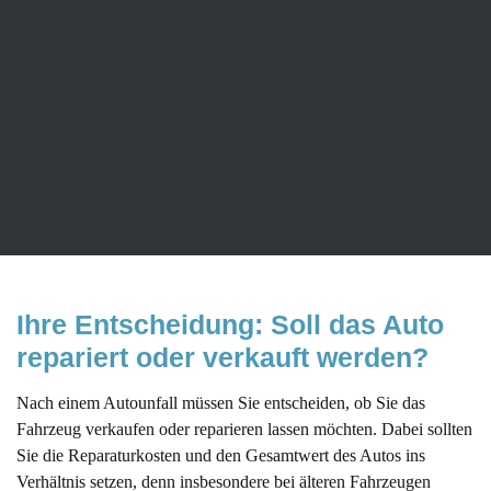
müssen Sie erhebliche Wertverluste in kauf nehmen, wenn Sie
einen Neuwagen wieder verkaufen wollen.
Um diese Verluste so gering wie möglich zu halten, nutzen Sie
unseren Autoankauf in Wilhelmshaven. Wie sind nicht nur darauf
spezialisiert, Gebrauchtwagen anzukaufen, sondern unterbreiten
Ihnen auch für Ihren Neuwagen ein faires Angebot. Wir freuen
uns dazu auf Ihre Kontaktaufnahme.
Ihre Entscheidung: Soll das Auto 
repariert oder verkauft werden?
Nach einem Autounfall müssen Sie entscheiden, ob Sie das
Fahrzeug verkaufen oder reparieren lassen möchten. Dabei sollten
Sie die Reparaturkosten und den Gesamtwert des Autos ins
Verhältnis setzen, denn insbesondere bei älteren Fahrzeugen