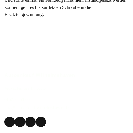
Und sollte einmal ein Fahrzeug nicht mehr instandgesetzt werden
können, geht es bis zur letzten Schraube in die
Ersatzteilgewinnung.
Autoankauf Wilhelmshaven
Verkaufen Sie Ihr Auto
015236853777
info@autoankauf-wilhelmshaven.de